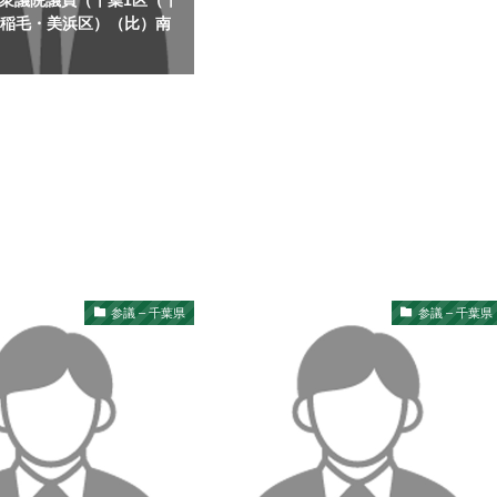
│衆議院議員（千葉1区（千
・稲毛・美浜区）（比）南
参議 – 千葉県
参議 – 千葉県