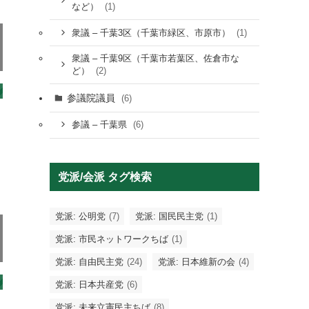
(1)
など）
(1)
衆議 – 千葉3区（千葉市緑区、市原市）
衆議 – 千葉9区（千葉市若葉区、佐倉市な
(2)
ど）
参議院議員
(6)
(6)
参議 – 千葉県
党派/会派 タグ検索
党派: 公明党
(7)
党派: 国民民主党
(1)
党派: 市民ネットワークちば
(1)
党派: 自由民主党
(24)
党派: 日本維新の会
(4)
党派: 日本共産党
(6)
党派: 未来立憲民主ちば
(8)