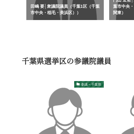
門山 宏哲
田嶋 要│衆議院議員（千葉1区（千葉
葉市中央
市中央・稲毛・美浜区））
関東）
千葉県選挙区の参議院議員
参議 – 千葉県